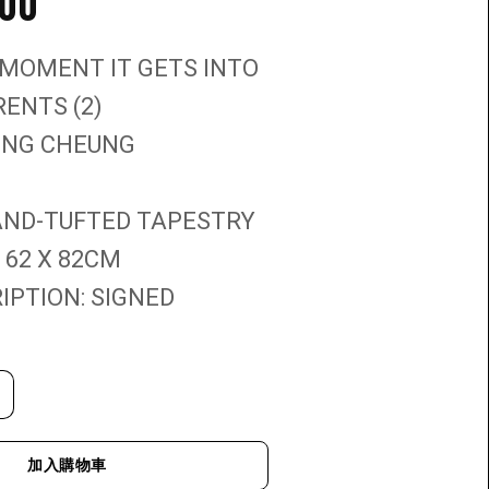
.00
 MOMENT IT GETS INTO
ENTS (2)
VING CHEUNG
AND-TUFTED TAPESTRY
 62 X 82CM
IPTION: SIGNED
加入購物車