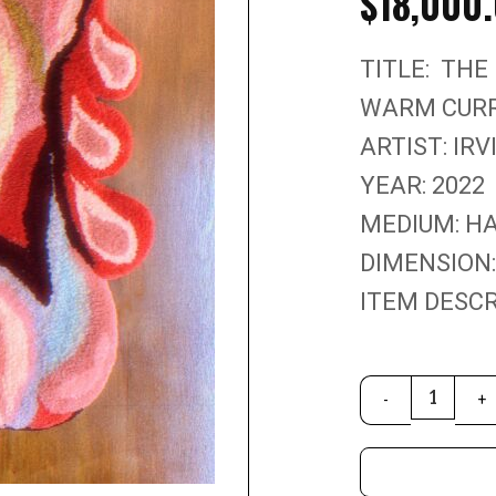
$
18,000
TITLE: THE
WARM CURR
ARTIST: IR
YEAR: 2022
MEDIUM: H
DIMENSION:
ITEM DESCR