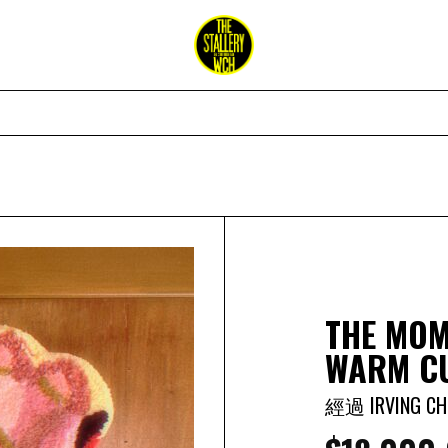
THE MOM
WARM CU
經過 IRVING CH