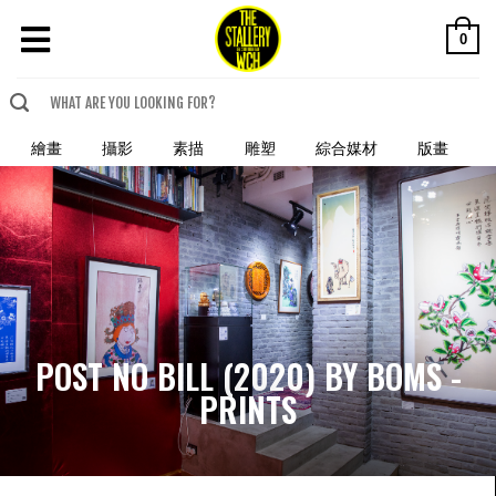
0
繪畫
攝影
素描
雕塑
綜合媒材
版畫
POST NO BILL (2020) BY BOMS -
PRINTS