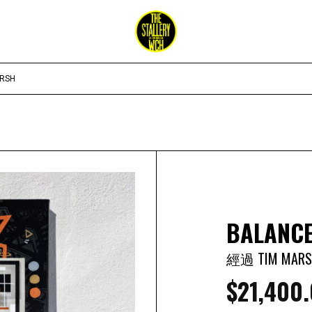
ARSH
BALANC
經過 TIM MARS
$
21,400