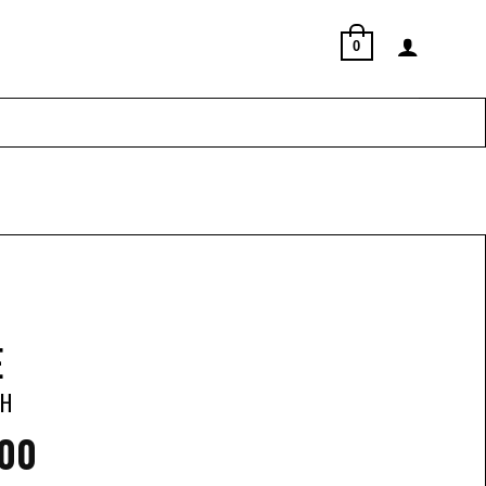
0
E
H
.00