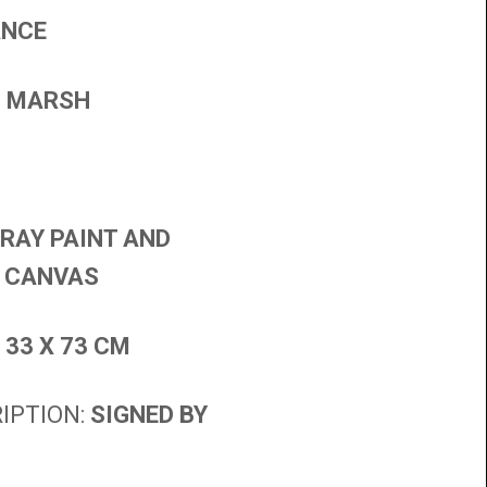
ANCE
M MARSH
RAY PAINT AND
 CANVAS
:
33 X 73 CM
IPTION:
SIGNED BY