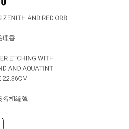
00
 ZENITH AND RED ORB
絵理香
R ETCHING WITH
D AND AQUATINT
 22.86CM
簽名和編號