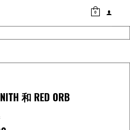
0
ZENITH 和 RED ORB
香